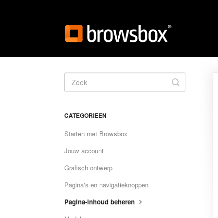
Toggle
Search
CATEGORIEEN
Starten met Browsbox
Jouw account
Grafisch ontwerp
Pagina's en navigatieknoppen
Pagina-inhoud beheren