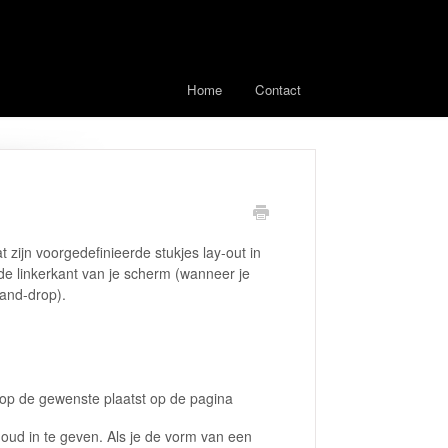
Home
Contact
 zijn voorgedefinieerde stukjes lay-out in
n de linkerkant van je scherm (wanneer je
-and-drop).
e op de gewenste plaatst op de pagina
houd in te geven. Als je de vorm van een