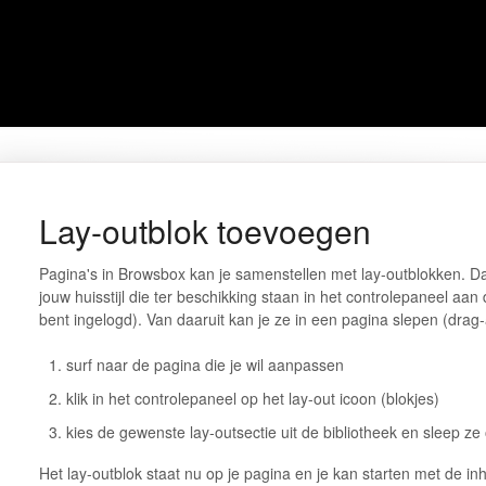
Lay-outblok toevoegen
Pagina's in Browsbox kan je samenstellen met lay-outblokken. Dat
jouw huisstijl die ter beschikking staan in het controlepaneel aa
bent ingelogd). Van daaruit kan je ze in een pagina slepen (drag
surf naar de pagina die je wil aanpassen
klik in het controlepaneel op het lay-out icoon (blokjes)
kies de gewenste lay-outsectie uit de bibliotheek en sleep z
Het lay-outblok staat nu op je pagina en je kan starten met de in