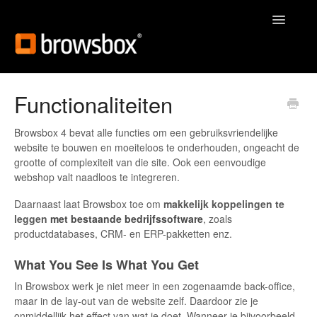
Toggle
Navigatio
Home
Functionaliteiten
Contact
Browsbox 4 bevat alle functies om een gebruiksvriendelijke
website te bouwen en moeiteloos te onderhouden, ongeacht de
grootte of complexiteit van die site. Ook een eenvoudige
webshop valt naadloos te integreren.
Daarnaast laat Browsbox toe om
makkelijk koppelingen te
leggen
met bestaande bedrijfssoftware
, zoals
productdatabases, CRM- en ERP-pakketten enz.
What You See Is What You Get
In Browsbox werk je niet meer in een zogenaamde back-office,
maar in de lay-out van de website zelf. Daardoor zie je
onmiddellijk het effect van wat je doet. Wanneer je bijvoorbeeld